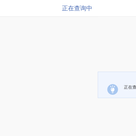
正在查询中
正在