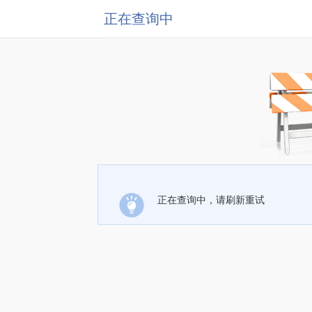
正在查询中
正在查询中，请刷新重试